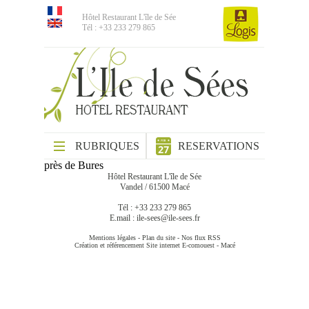
Hôtel Restaurant L'île de Sée
Tél : +33 233 279 865
RUBRIQUES
RESERVATIONS
près de Bures
Hôtel Restaurant L'île de Sée
Vandel / 61500 Macé
Tél : +33 233 279 865
E.mail :
ile-sees@ile-sees.fr
Mentions légales
-
Plan du site
-
Nos flux RSS
Création et référencement Site internet E-comouest - Macé