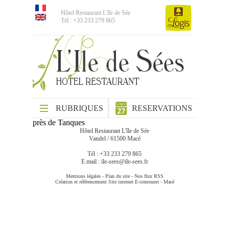
Hôtel Restaurant L'île de Sée
Tél : +33 233 279 865
RUBRIQUES
RESERVATIONS
près de Tanques
Hôtel Restaurant L'île de Sée
Vandel / 61500 Macé
Tél : +33 233 279 865
E.mail :
ile-sees@ile-sees.fr
Mentions légales
-
Plan du site
-
Nos flux RSS
Création et référencement Site internet E-comouest - Macé