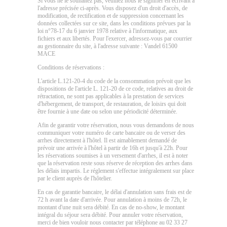
Si vous ne le souhaitez pas, veuillez nous le signifier en écrivant à
l'adresse précisée ci-après. Vous disposez d'un droit d'accès, de
modification, de rectification et de suppression concernant les
données collectées sur ce site, dans les conditions prévues par la
loi n°78-17 du 6 janvier 1978 relative à l'informatique, aux
fichiers et aux libertés. Pour l'exercer, adressez-vous par courrier
au gestionnaire du site, à l'adresse suivante : Vandel 61500
MACE
Conditions de réservations :
L'article L.121-20-4 du code de la consommation prévoit que les
dispositions de l'article L. 121-20 de ce code, relatives au droit de
rétractation, ne sont pas applicables à la prestation de services
d'hébergement, de transport, de restauration, de loisirs qui doit
être fournie à une date ou selon une périodicité déterminée.
Afin de garantir votre réservation, nous vous demandons de nous
communiquer votre numéro de carte bancaire ou de verser des
arrhes directement à l'hôtel. Il est aimablement demandé de
prévoir une arrivée à l'hôtel à partir de 16h et jusqu'à 22h. Pour
les réservations soumises à un versement d'arrhes, il est à noter
que la réservation reste sous réserve de réception des arrhes dans
les délais impartis. Le réglement s'effectue intégralement sur place
par le client auprès de l'hôtelier.
En cas de garantie bancaire, le délai d'annulation sans frais est de
72 h avant la date d'arrivée. Pour annulation à moins de 72h, le
montant d'une nuit sera débité. En cas de no-show, le montant
intégral du séjour sera débité. Pour annuler votre réservation,
merci de bien vouloir nous contacter par téléphone au 02 33 27