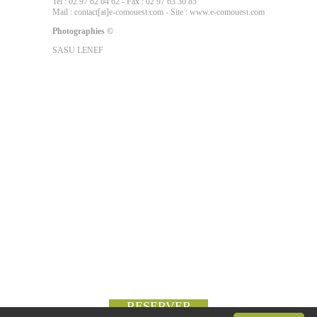
Tel : 02 97 62 04 62 - Fax : 02 97 63 30 85
Mail : contact[at]e-comouest.com - Site : www.e-comouest.com
Photographies ©
SASU LENEF
RESERVER