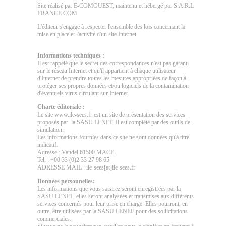
Site réalisé par E-COMOUEST, maintenu et hébergé par S.A.R.L
FRANCE COM
L'éditeur s'engage à respecter l'ensemble des lois concernant la
mise en place et l'activité d'un site Internet.
Informations techniques :
Il est rappelé que le secret des correspondances n'est pas garanti
sur le réseau Internet et qu'il appartient à chaque utilisateur
d'Internet de prendre toutes les mesures appropriées de façon à
protéger ses propres données et/ou logiciels de la contamination
d'éventuels virus circulant sur Internet.
Charte éditoriale :
Le site www.ile-sees.fr est un site de présentation des services
proposés par la SASU LENEF. Il est complété par des outils de
simulation.
Les informations fournies dans ce site ne sont données qu'à titre
indicatif.
Adresse : Vandel 61500 MACE
Tel. : +00 33 (0)2 33 27 98 65
ADRESSE MAIL : ile-sees[at]ile-sees.fr
Données personnelles:
Les informations que vous saisirez seront enregistrées par la
SASU LENEF, elles seront analysées et transmises aux différents
services concernés pour leur prise en charge. Elles pourront, en
outre, être utilisées par la SASU LENEF pour des sollicitations
commerciales.