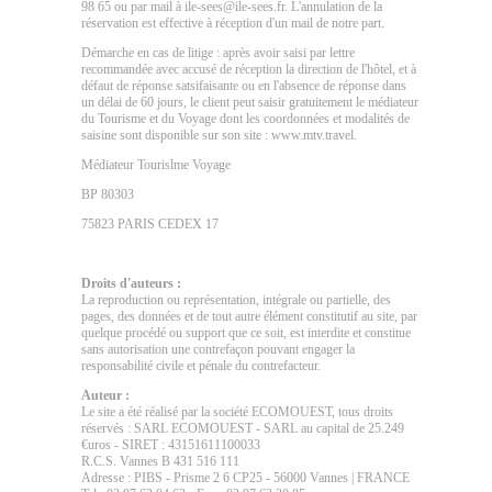
98 65 ou par mail à ile-sees@ile-sees.fr. L'annulation de la
réservation est effective à réception d'un mail de notre part.
Démarche en cas de litige : après avoir saisi par lettre
recommandée avec accusé de réception la direction de l'hôtel, et à
défaut de réponse satsifaisante ou en l'absence de réponse dans
un délai de 60 jours, le client peut saisir gratuitement le médiateur
du Tourisme et du Voyage dont les coordonnées et modalités de
saisine sont disponible sur son site : www.mtv.travel.
Médiateur Tourislme Voyage
BP 80303
75823 PARIS CEDEX 17
Droits d'auteurs :
La reproduction ou représentation, intégrale ou partielle, des
pages, des données et de tout autre élément constitutif au site, par
quelque procédé ou support que ce soit, est interdite et constitue
sans autorisation une contrefaçon pouvant engager la
responsabilité civile et pénale du contrefacteur.
Auteur :
Le site a été réalisé par la société ECOMOUEST, tous droits
réservés : SARL ECOMOUEST - SARL au capital de 25.249
€uros - SIRET : 43151611100033
R.C.S. Vannes B 431 516 111
Adresse : PIBS - Prisme 2 6 CP25 - 56000 Vannes | FRANCE