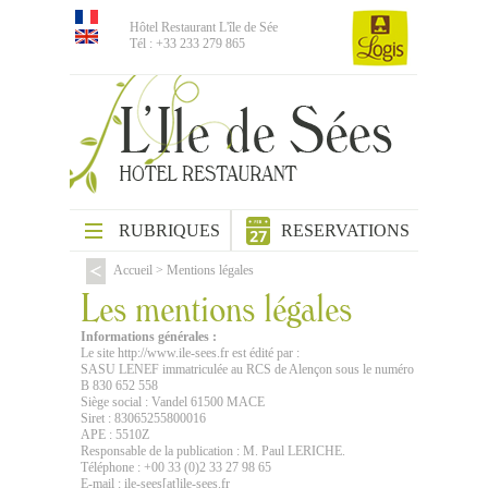
Hôtel Restaurant L'île de Sée
Tél : +33 233 279 865
RUBRIQUES
RESERVATIONS
Accueil
>
Mentions légales
Les mentions légales
Informations générales :
Le site http://www.ile-sees.fr est édité par :
SASU LENEF immatriculée au RCS de Alençon sous le numéro
B 830 652 558
Siège social : Vandel 61500 MACE
Siret : 83065255800016
APE : 5510Z
Responsable de la publication : M. Paul LERICHE.
Téléphone : +00 33 (0)2 33 27 98 65
E-mail : ile-sees[at]ile-sees.fr