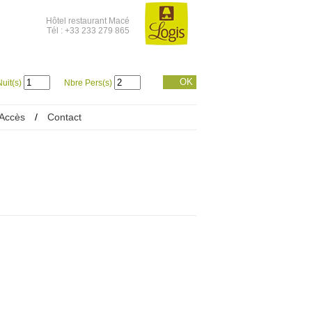
Hôtel restaurant Macé
Tél : +33 233 279 865
OK
uit(s)
Nbre Pers(s)
Accès
/
Contact