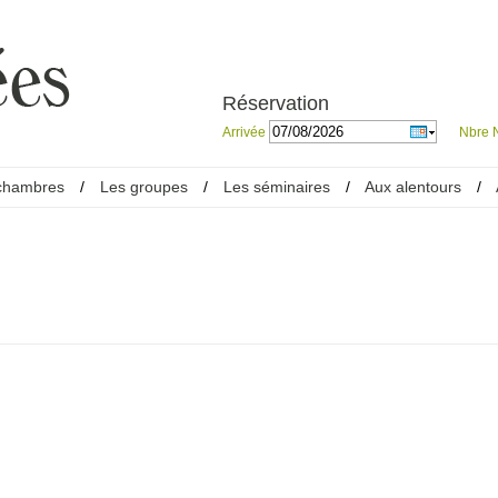
Réservation
Arrivée
Nbre N
chambres
/
Les groupes
/
Les séminaires
/
Aux alentours
/