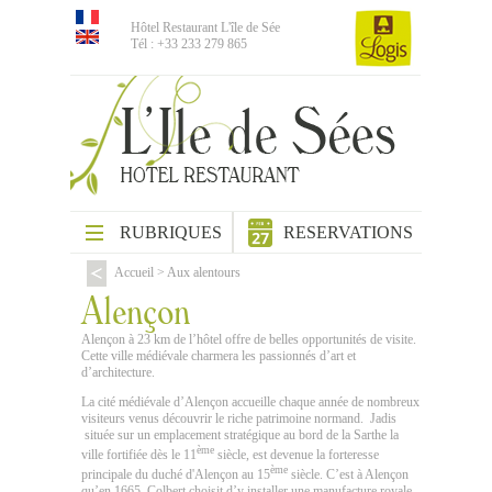
Hôtel Restaurant L'île de Sée
Tél : +33 233 279 865
RUBRIQUES
RESERVATIONS
Accueil
>
Aux alentours
Alençon
Alençon à 23 km de l’hôtel offre de belles opportunités de visite.
Cette ville médiévale charmera les passionnés d’art et
d’architecture.
La cité médiévale d’Alençon accueille chaque année de nombreux
visiteurs venus découvrir le riche patrimoine normand. Jadis
située sur un emplacement stratégique au bord de la Sarthe la
ème
ville fortifiée dès le 11
siècle, est devenue la forteresse
ème
principale du duché d'Alençon au 15
siècle. C’est à Alençon
qu’en 1665, Colbert choisit d’y installer une manufacture royale