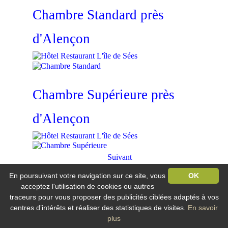
Chambre Standard près
d'Alençon
Chambre Supérieure près
d'Alençon
Suivant
En poursuivant votre navigation sur ce site, vous
OK
Hôtel Restaurant L'île de Sée
Vandel / 61500 Macé
acceptez l'utilisation de cookies ou autres
traceurs pour vous proposer des publicités ciblées adaptés à vos
Tél : +33 233 279 865
centres d’intérêts et réaliser des statistiques de visites.
En savoir
E.mail :
ile-sees@ile-sees.fr
plus
Mentions légales
-
Plan du site
-
Nos flux RSS
Création et référencement Site internet E-comouest - Macé