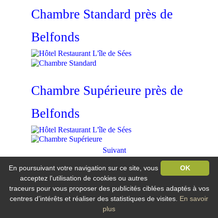
Chambre Standard près de
Belfonds
Chambre Supérieure près de
Belfonds
Suivant
En poursuivant votre navigation sur ce site, vous
OK
Hôtel Restaurant L'île de Sée
Vandel / 61500 Macé
acceptez l'utilisation de cookies ou autres
traceurs pour vous proposer des publicités ciblées adaptés à vos
Tél : +33 233 279 865
centres d’intérêts et réaliser des statistiques de visites.
En savoir
E.mail :
ile-sees@ile-sees.fr
plus
Mentions légales
-
Plan du site
-
Nos flux RSS
Création et référencement Site internet E-comouest - Macé