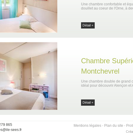
Une chambre confortable et équip
douillet au coeur de l'Orne, à d
Détail +
Chambre Supéri
Montchevrel
Une chambre double de grand con
idéal pour découvrir Alençon et
Détail +
 279 865
Mentions légales
-
Plan du site
-
Pro
es@ile-sees.fr
Créa