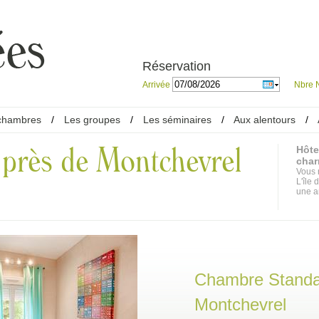
Réservation
Arrivée
Nbre N
chambres
/
Les groupes
/
Les séminaires
/
Aux alentours
/
 près de Montchevrel
Hôte
char
Vous 
L'île
une a
Chambre Standa
Montchevrel