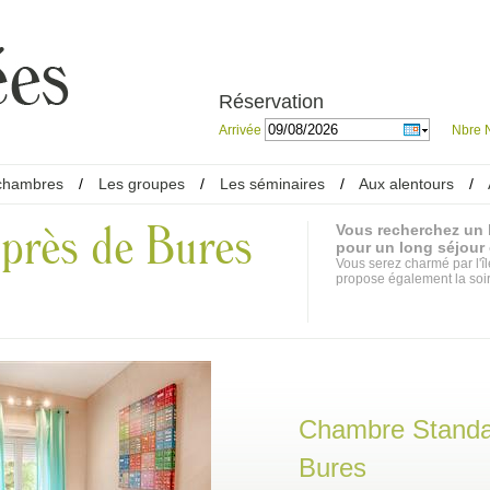
Réservation
Arrivée
Nbre N
chambres
/
Les groupes
/
Les séminaires
/
Aux alentours
/
 près de Bures
Vous recherchez un 
pour un long séjour
Vous serez charmé par l'îl
propose également la soi
Chambre Standa
Bures