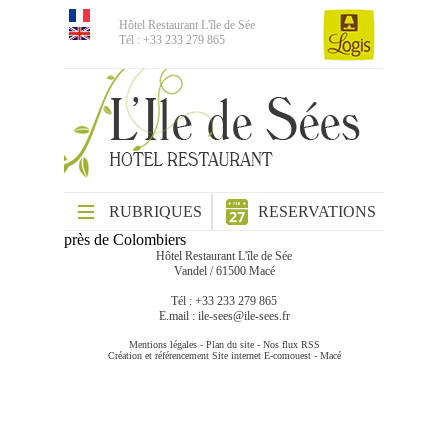
Hôtel Restaurant L'île de Sée
Tél : +33 233 279 865
RUBRIQUES
RESERVATIONS
près de Colombiers
Hôtel Restaurant L'île de Sée
Vandel / 61500 Macé
Tél : +33 233 279 865
E.mail :
ile-sees@ile-sees.fr
Mentions légales
-
Plan du site
-
Nos flux RSS
Création et référencement Site internet E-comouest - Macé