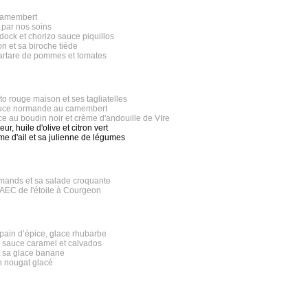
 camembert
 par nos soins
dock et chorizo sauce piquillos
on et sa biroche tiède
artare de pommes et tomates
to rouge maison et ses tagliatelles
sauce normande au camembert
ce au boudin noir et crème d'andouille de VIre
r, huile d'olive et citron vert
e d'ail et sa julienne de légumes
mands et sa salade croquante
GAEC de l'étoile à Courgeon
 pain d’épice, glace rhubarbe
 sauce caramel et calvados
et sa glace banane
n nougat glacé