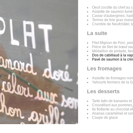
Oeuf cocotte du chef au
Assiette de saumon fumé
Caviar d'aubergines, had
Terrine de foie gras mais
Crumble de Neufchâtel, t
La suite
Filet Mignon de Porc, pes
Pièce de filet de bœuf 
Médaillon de pintade, far
Dos de cabillaud à la vapeu
Pavé de saumon à la crèm
Les fromages
Assiette de fromages nor
Yahourts fermiers de la 
Les desserts
Tarte tatin de bananes et
Croustillant aux pommes,
Ile flottante au chocolat 
Ananas caramélisé et so
Coupe de glace