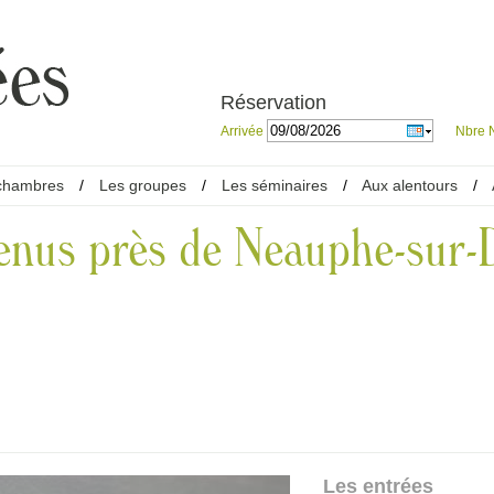
Réservation
Arrivée
Nbre N
chambres
/
Les groupes
/
Les séminaires
/
Aux alentours
/
menus près de Neauphe-sur-
Les entrées