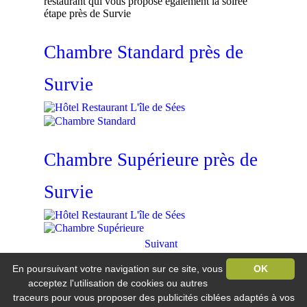
restaurant qui vous propose également la soirée
étape près de Survie
Chambre Standard près de
Survie
Chambre Supérieure près de
Survie
Suivant
En poursuivant votre navigation sur ce site, vous
OK
Hôtel Restaurant L'île de Sée
Vandel / 61500 Macé
acceptez l'utilisation de cookies ou autres
traceurs pour vous proposer des publicités ciblées adaptés à vos
Tél : +33 233 279 865