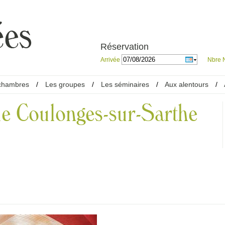
Réservation
Arrivée
Nbre N
chambres
/
Les groupes
/
Les séminaires
/
Aux alentours
/
de Coulonges-sur-Sarthe