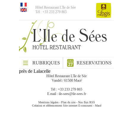
Hôtel Restaurant L'île de Sée
Tél : +33 233 279 865
RUBRIQUES
RESERVATIONS
près de Lalacelle
Hôtel Restaurant L'île de Sée
Vandel / 61500 Macé
Tél : +33 233 279 865
E.mail :
ile-sees@ile-sees.fr
Mentions légales
-
Plan du site
-
Nos flux RSS
Création et référencement Site internet E-comouest - Macé