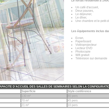
Le forfait résidentiel à 14
Un café d'accueil,
Deux pauses,
Le déjeuner,
Le dîner,
Une chambre et le petit-
Les équipements inclus dans
Ecran,
Paperboard
Vidéoprojecteur
Lecteur DVD
Photocopie
Wifi gratuit
Télévision sur demande
APACITE D'ACCUEIL DES SALLES DE SEMINAIRES SELON LA CONFIGURATI
Superficie
Style conférence
130 m²
80 pers
70 m²
45 pers
21 m²
10 pers