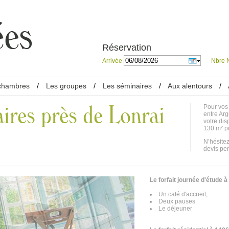
Réservation
Arrivée
Nbre N
chambres
/
Les groupes
/
Les séminaires
/
Aux alentours
/
aires près de Lonrai
Pour vos 
entre Arg
votre dis
130 m² p
N’hésitez
devis pe
Le forfait journée d'étude
Un café d'accueil,
Deux pauses
Le déjeuner