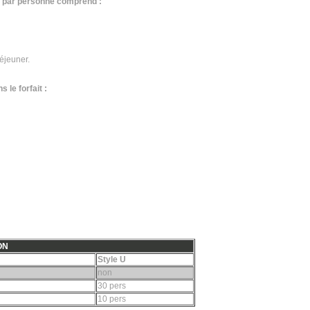
0€ par personne comprend :
déjeuner.
 le forfait :
ON
Style U
non
30 pers
10 pers