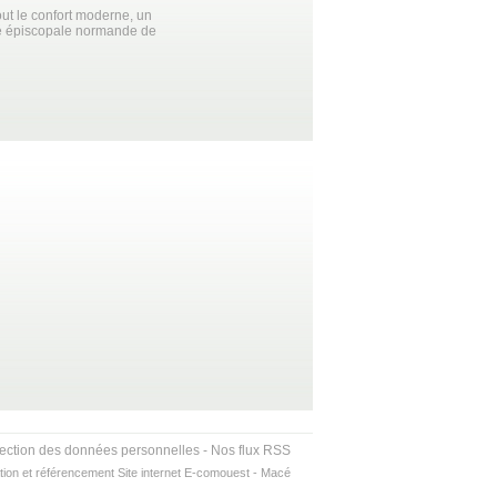
t le confort moderne, un
té épiscopale normande de
tection des données personnelles
-
Nos flux RSS
tion et référencement Site internet E-comouest - Macé