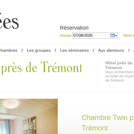
Réservation
Arrivée
Nbre N
chambres
/
Les groupes
/
Les séminaires
/
Aux alentours
/
 près de Trémont
Hôtel près de
Trémont
Vous recherchez u
un hôtel de charm
de Trémont
Chambre Twin p
Trémont