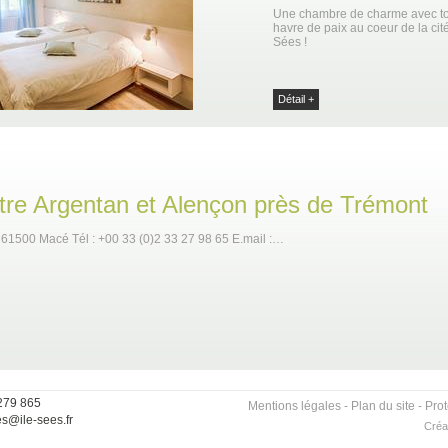
Une chambre de charme avec tou
havre de paix au coeur de la ci
Sées !
Détail +
entre Argentan et Alençon près de Trémont
 61500 Macé Tél : +00 33 (0)2 33 27 98 65 E.mail :…
 279 865
Mentions légales
-
Plan du site
-
Pro
es@ile-sees.fr
Créa