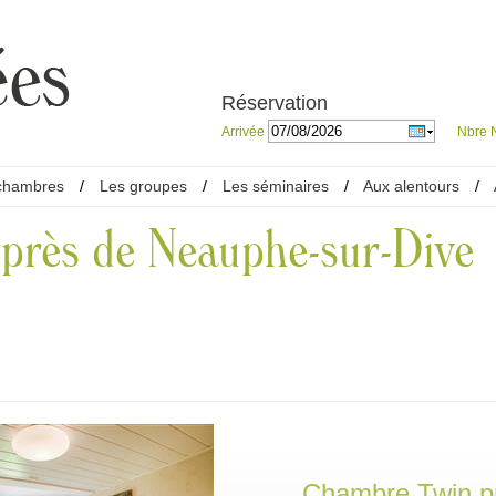
Réservation
Arrivée
Nbre N
chambres
/
Les groupes
/
Les séminaires
/
Aux alentours
/
 près de Neauphe-sur-Dive
Chambre Twin p