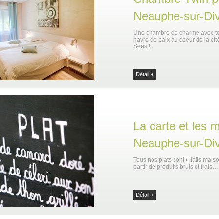
Neauphe-sur-Di
Une chambre de charme avec tou
havre de paix au coeur de la ci
Sées !
Détail +
La carte et les 
Neauphe-sur-Di
Tous nos plats sont « faits mais
partir de produits bruts et frais…
Détail +