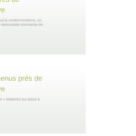
ve
t le confort moderne, un
té épiscopale normande de
menus près de
ve
on » élaborés sur place à